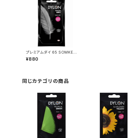
プレミアムダイ 65 SOMKE
GREY
¥880
同じカテゴリの商品