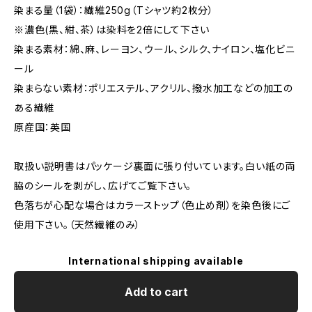
染まる量（1袋）：繊維250g（Tシャツ約2枚分）
※濃色(黒、紺、茶）は染料を2倍にして下さい
染まる素材：綿、麻、レーヨン、ウール、シルク、ナイロン、塩化ビニ
ール
染まらない素材：ポリエステル、アクリル、撥水加工などの加工の
ある繊維
原産国：英国
取扱い説明書はパッケージ裏面に張り付いています。白い紙の両
脇のシールを剥がし、広げてご覧下さい。
色落ちが心配な場合はカラーストップ（色止め剤）を染色後にご
使用下さい。（天然繊維のみ）
International shipping available
Add to cart