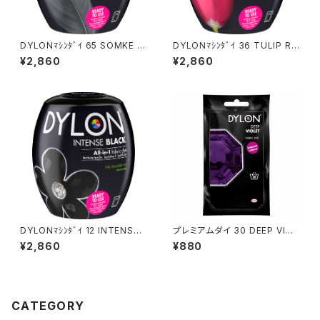
DYLONﾏｼﾝﾀﾞｲ 65 SOMKE G
DYLONﾏｼﾝﾀﾞｲ 36 TULIP RE
REY
D
¥2,860
¥2,860
DYLONﾏｼﾝﾀﾞｲ 12 INTENSE
プレミアムダイ 30 DEEP VIOL
BLACK
ET
¥2,860
¥880
CATEGORY