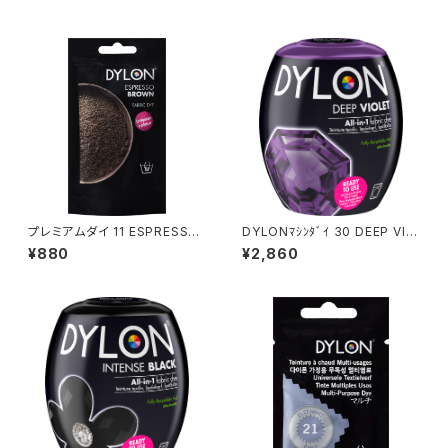
プレミアムダイ 11 ESPRESSO
DYLONﾏｼﾝﾀﾞｲ 30 DEEP VIO
BROWN
LET
¥880
¥2,860