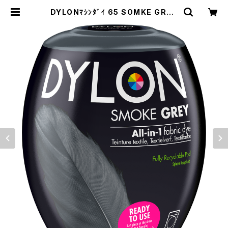
DYLONﾏｼﾝﾀﾞｲ 65 SOMKE GREY
| SOMERU MARKET