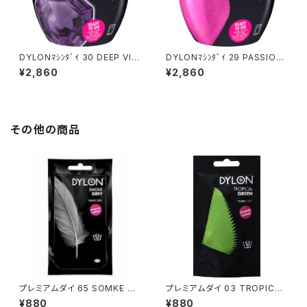
DYLONﾏｼﾝﾀﾞｲ 30 DEEP VIO
DYLONﾏｼﾝﾀﾞｲ 29 PASSION
LET
PINK
¥2,860
¥2,860
その他の商品
プレミアムダイ 65 SOMKE GR
プレミアムダイ 03 TROPICAL
EY
GREEN
¥880
¥880