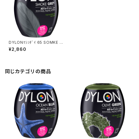
DYLONﾏｼﾝﾀﾞｲ 65 SOMKE G
REY
¥2,860
同じカテゴリの商品