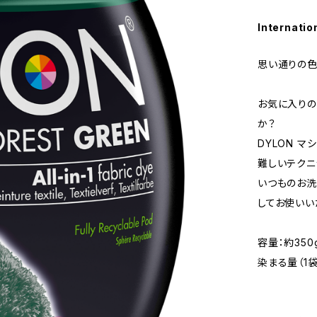
Internatio
思い通りの色
お気に入りの
か？
DYLON 
難しいテクニ
いつものお洗
してお使いい
容量：約350
染まる量（1
繊維約7
繊維約5