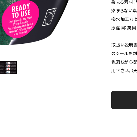
染まる素材：
染まらない素
撥水加工な
原産国：英国
取扱い説明書
のシールを剥
色落ちが心配
用下さい。（