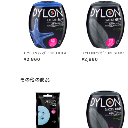
DYLONﾏｼﾝﾀﾞｲ 26 OCEAN
DYLONﾏｼﾝﾀﾞｲ 65 SOMKE
BLUE
GREY
¥2,860
¥2,860
その他の商品